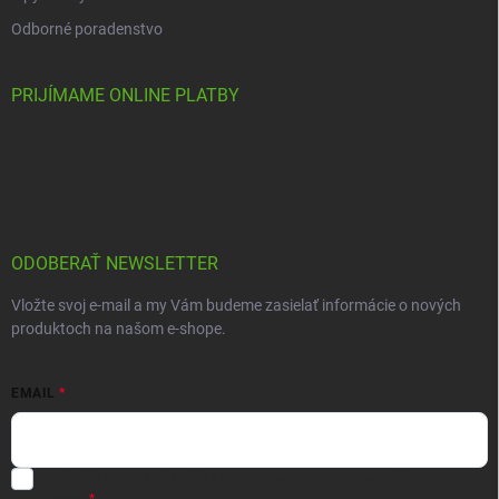
Odborné poradenstvo
PRIJÍMAME ONLINE PLATBY
ODOBERAŤ NEWSLETTER
Vložte svoj e-mail a my Vám budeme zasielať informácie o nových
produktoch na našom e-shope.
EMAIL
Vložením e-mailu súhlasíte s
podmienkami ochrany osobných
údajov