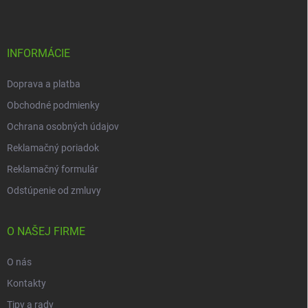
p
ä
t
i
INFORMÁCIE
e
Doprava a platba
Obchodné podmienky
Ochrana osobných údajov
Reklamačný poriadok
Reklamačný formulár
Odstúpenie od zmluvy
O NAŠEJ FIRME
O nás
Kontakty
Tipy a rady