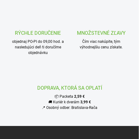
v
l
á
d
a
c
RÝCHLE DORUČENIE
MNOŽSTEVNÉ ZĽAVY
i
objednaj PO-PI do 09,00 hod. a
e
Čím viac nakúpite, tým
nasledujúci deň ti doručíme
výhodnejšiu cenu získate.
p
objednávku
r
v
k
y
v
ý
DOPRAVA, KTORÁ SA OPLATÍ
p
i
📦 Packeta
2,59 €
s
🚚 Kuriér k dverám
3,99 €
u
📍 Osobný odber: Bratislava-Rača
Z
á