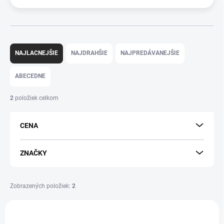
R
a
NAJLACNEJŠIE
NAJDRAHŠIE
NAJPREDÁVANEJŠIE
d
e
ABECEDNE
n
i
2
položiek celkom
e
p
CENA
r
o
d
ZNAČKY
u
k
t
Zobrazených položiek:
2
o
V
v
ý