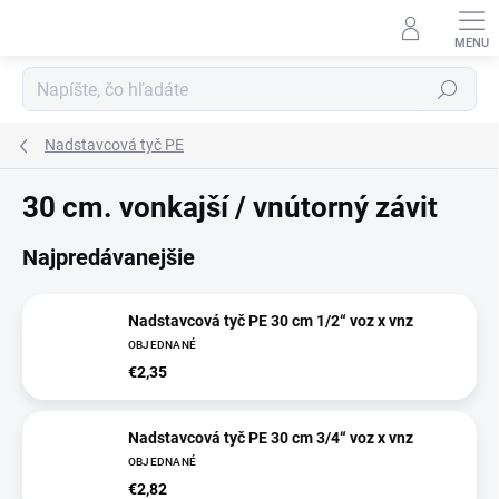
Prejsť
na
obsah
Hľadať
Nadstavcová tyč PE
30 cm. vonkajší / vnútorný závit
Najpredávanejšie
Nadstavcová tyč PE 30 cm 1/2“ voz x vnz
OBJEDNANÉ
€2,35
Nadstavcová tyč PE 30 cm 3/4“ voz x vnz
OBJEDNANÉ
€2,82