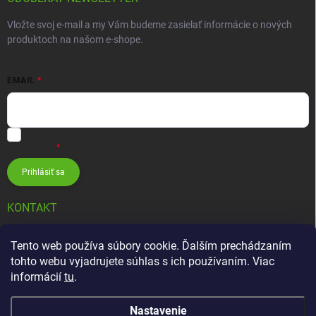
Vložte svoj e-mail a my Vám budeme zasielať informácie o nových
produktoch na našom e-shope.
EMAIL
Vložením e-mailu súhlasíte s
podmienkami ochrany osobných
údajov
Prihlásiť sa
KONTAKT
info
@
zavlahovesystemy.sk
Tento web používa súbory cookie. Ďalším prechádzaním
tohto webu vyjadrujete súhlas s ich používaním. Viac
+421 905 12 13 15
informácií
tu
.
Nastavenie