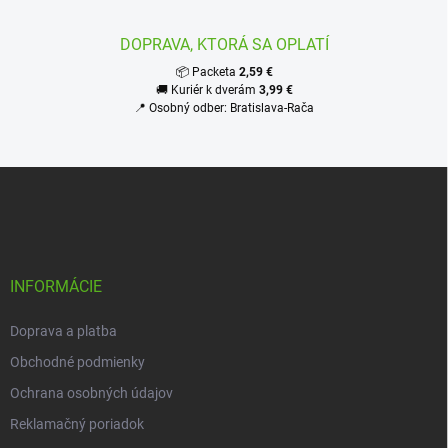
DOPRAVA, KTORÁ SA OPLATÍ
📦 Packeta
2,59 €
🚚 Kuriér k dverám
3,99 €
📍 Osobný odber: Bratislava-Rača
Z
á
p
ä
t
i
INFORMÁCIE
e
Doprava a platba
Obchodné podmienky
Ochrana osobných údajov
Reklamačný poriadok