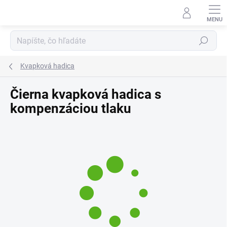
Prejsť
na
obsah
Hľadať
Kvapková hadica
Čierna kvapková hadica s
kompenzáciou tlaku