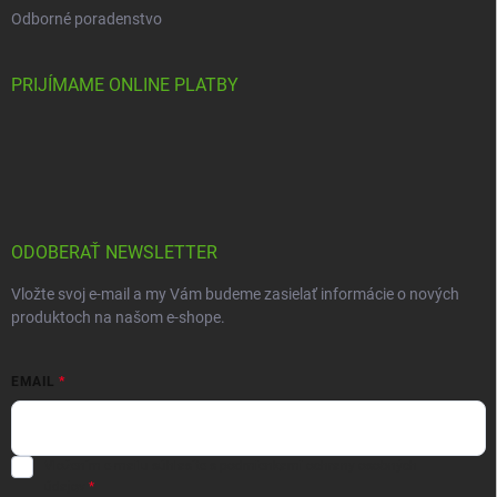
Odborné poradenstvo
PRIJÍMAME ONLINE PLATBY
ODOBERAŤ NEWSLETTER
Vložte svoj e-mail a my Vám budeme zasielať informácie o nových
produktoch na našom e-shope.
EMAIL
Vložením e-mailu súhlasíte s
podmienkami ochrany osobných
údajov