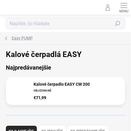
Prejsť
na
obsah
Hľadať
Easy PUMP
Kalové čerpadlá EASY
Najpredávanejšie
Kalové čerpadlo EASY CW 200
OBJEDNANÉ
€71,99
R
a