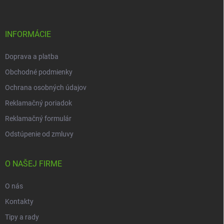
p
ä
t
i
INFORMÁCIE
e
Doprava a platba
Obchodné podmienky
Ochrana osobných údajov
Reklamačný poriadok
Reklamačný formulár
Odstúpenie od zmluvy
O NAŠEJ FIRME
O nás
Kontakty
Tipy a rady