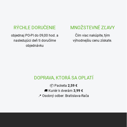
l
á
d
a
c
RÝCHLE DORUČENIE
MNOŽSTEVNÉ ZĽAVY
i
objednaj PO-PI do 09,00 hod. a
e
Čím viac nakúpite, tým
nasledujúci deň ti doručíme
výhodnejšiu cenu získate.
p
objednávku
r
v
k
y
v
ý
DOPRAVA, KTORÁ SA OPLATÍ
p
i
📦 Packeta
2,59 €
s
🚚 Kuriér k dverám
3,99 €
u
📍 Osobný odber: Bratislava-Rača
Z
á