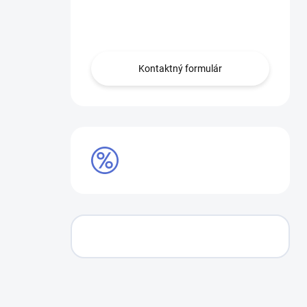
Obráťte sa na nás.
Kontaktný formulár
AKCIE