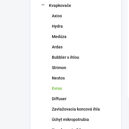
Kvapkovače
Axios
Hydra
Medúza
Ardas
Bubbler s ihlou
Strimon
Nestos
Evros
Diffuser
Zavlažovacia koncová ihla
Úchyt mikropotrubia