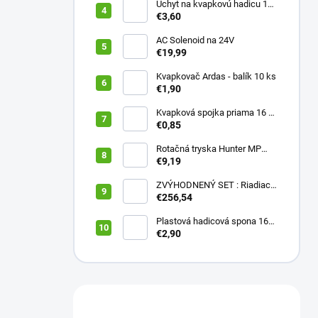
Úchyt na kvapkovú hadicu 16-
20 mm ČIERNY (balík 20 ks)
€3,60
AC Solenoid na 24V
€19,99
Kvapkovač Ardas - balík 10 ks
€1,90
Kvapková spojka priama 16 x
16 (balík 10 ks)
€0,85
Rotačná tryska Hunter MP
2000 90
€9,19
ZVÝHODNENÝ SET : Riadiaca
jednotka X2 401E + WAND
€256,54
wifi modul
Plastová hadicová spona 16
mm (balík 10 ks)
€2,90
Máte otázku?