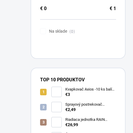
€
0
€
1
Na sklade
0
TOP 10 PRODUKTOV
Kvapkovač Axios -10 ks balík,
prietok 4 l/h, regulácia tlaku
€3
Sprayový postrekovač
HUNTER Pro Spray 04
€2,49
Riadiaca jednotka RAIN
PRESSURE ZERO
€26,99