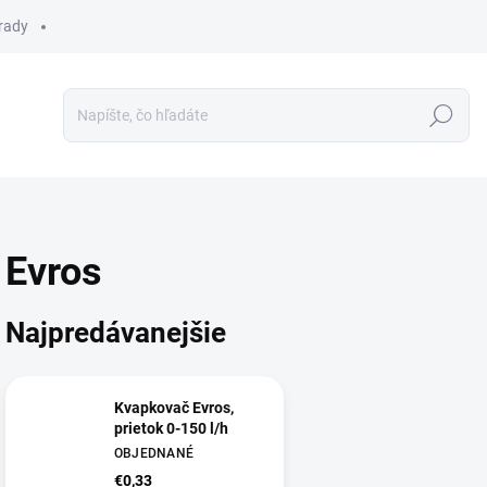
 rady
Hľadať
Evros
Najpredávanejšie
Kvapkovač Evros,
prietok 0-150 l/h
OBJEDNANÉ
€0,33