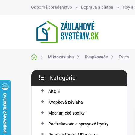
Prejsť
Odborné poradenstvo
Doprava a platba
Tipy a
na
obsah
ZNAČKY
Domov
Mikrozávlaha
Kvapkovače
Evros
B
Kategórie
o
Preskočiť
č
kategórie
n
AKCIE
ý
Kvapková závlaha
p
a
Mechanické spojky
n
Postrekovače a sprayové trysky
e
l
Rotačné trysky MP rotator