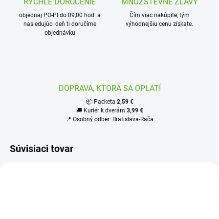
RÝCHLE DORUČENIE
MNOŽSTEVNÉ ZĽAVY
objednaj PO-PI do 09,00 hod. a
Čím viac nakúpite, tým
nasledujúci deň ti doručíme
výhodnejšiu cenu získate.
objednávku
DOPRAVA, KTORÁ SA OPLATÍ
📦 Packeta
2,59 €
🚚 Kuriér k dverám
3,99 €
📍 Osobný odber: Bratislava-Rača
Súvisiaci tovar