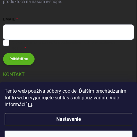
produktoch na našom e-shope.
EMAIL
Vložením e-mailu súhlasíte s
podmienkami ochrany osobných
údajov
Prihlásiť sa
KONTAKT
info
@
zavlahovesystemy.sk
Tento web používa súbory cookie. Ďalším prechádzaním
tohto webu vyjadrujete súhlas s ich používaním. Viac
+421 905 12 13 15
informácií
tu
.
Nastavenie
Copyright 2026
Závlahové systémy HUNTER
. Všetky práva vyhradené.