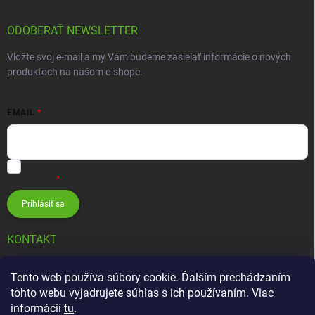
ODOBERAŤ NEWSLETTER
Vložte svoj e-mail a my Vám budeme zasielať informácie o nových
produktoch na našom e-shope.
EMAIL
Vložením e-mailu súhlasíte s
podmienkami ochrany osobných
údajov
Prihlásiť sa
KONTAKT
info
@
zavlahovesystemy.sk
Tento web používa súbory cookie. Ďalším prechádzaním
tohto webu vyjadrujete súhlas s ich používaním. Viac
+421 905 12 13 15
informácií
tu
.