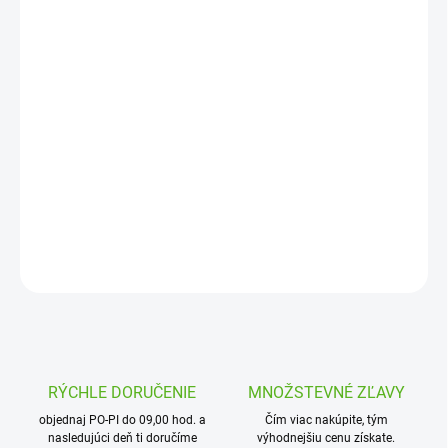
12.8.2026
MOŽNOSTI
DORUČENIA
−
+
Pridať do košíka
Prídavný zápustný plastový kryt s umelým trávnikom k
postrekovaču I-90
DETAILNÉ INFORMÁCIE
OPÝTAŤ SA
STRÁŽIŤ
RÝCHLE DORUČENIE
MNOŽSTEVNÉ ZĽAVY
objednaj PO-PI do 09,00 hod. a
Čím viac nakúpite, tým
nasledujúci deň ti doručíme
výhodnejšiu cenu získate.