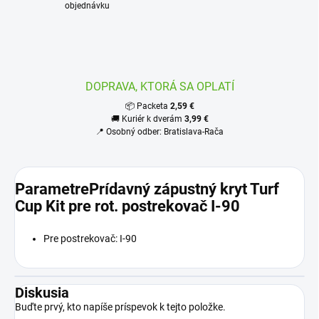
objednávku
DOPRAVA, KTORÁ SA OPLATÍ
📦 Packeta
2,59 €
🚚 Kuriér k dverám
3,99 €
📍 Osobný odber: Bratislava-Rača
ParametrePrídavný zápustný kryt Turf
Cup Kit pre rot. postrekovač I-90
Pre postrekovač: I-90
Diskusia
Buďte prvý, kto napíše príspevok k tejto položke.