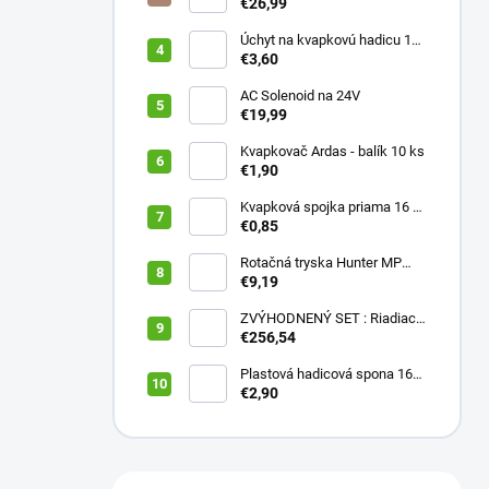
PRESSURE ZERO
€26,99
Úchyt na kvapkovú hadicu 16-
20 mm ČIERNY (balík 20 ks)
€3,60
AC Solenoid na 24V
€19,99
Kvapkovač Ardas - balík 10 ks
€1,90
Kvapková spojka priama 16 x
16 (balík 10 ks)
€0,85
Rotačná tryska Hunter MP
2000 90
€9,19
ZVÝHODNENÝ SET : Riadiaca
jednotka X2 401E + WAND
€256,54
wifi modul
Plastová hadicová spona 16
mm (balík 10 ks)
€2,90