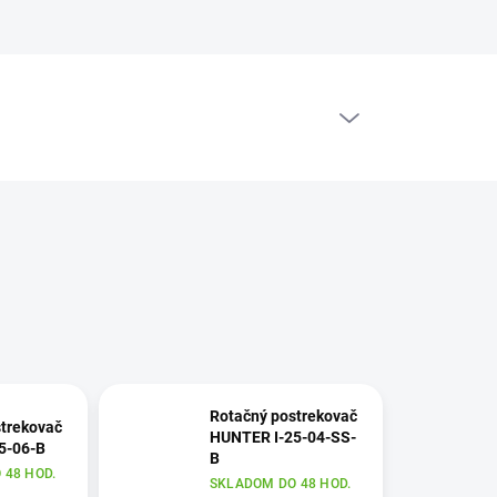
PRÁZDNY KOŠÍK
NÁKUPNÝ
KOŠÍK
Rotačný postrekovač
trekovač
HUNTER I-25-04-SS-
5-06-B
B
 48 HOD.
SKLADOM DO 48 HOD.