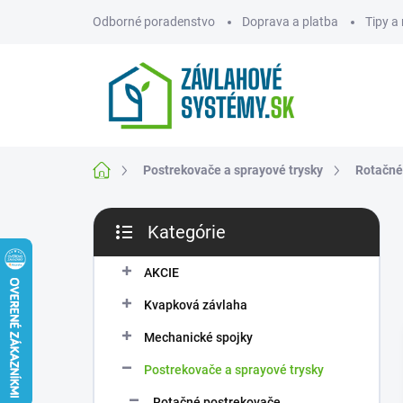
Prejsť
Odborné poradenstvo
Doprava a platba
Tipy a
na
obsah
ZNAČKY
Domov
Postrekovače a sprayové trysky
Rotačné
B
Kategórie
o
Preskočiť
č
kategórie
n
AKCIE
ý
Kvapková závlaha
p
a
Mechanické spojky
n
Postrekovače a sprayové trysky
e
l
Rotačné postrekovače