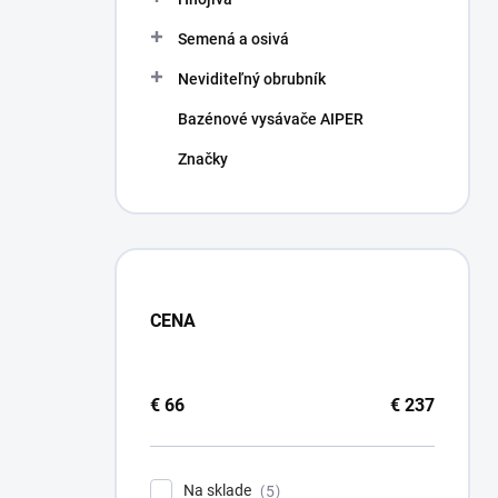
Semená a osivá
Neviditeľný obrubník
Bazénové vysávače AIPER
Značky
CENA
€
66
€
237
Na sklade
5