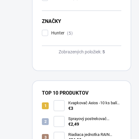
ZNAČKY
Hunter
5
Zobrazených položiek:
5
TOP 10 PRODUKTOV
Kvapkovač Axios -10 ks balík,
prietok 4 l/h, regulácia tlaku
€3
Sprayový postrekovač
HUNTER Pro Spray 04
€2,49
Riadiaca jednotka RAIN