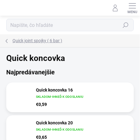
Prejsť
na
obsah
Hľadať
Quick joint spojky ( 6 bar )
Quick koncovka
Najpredávanejšie
Quick koncovka 16
SKLADOM-IHNEĎ K ODOSLANIU
€0,59
Quick koncovka 20
SKLADOM-IHNEĎ K ODOSLANIU
€0,65