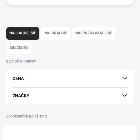
R
a
NAJLACNEJŠIE
NAJDRAHŠIE
NAJPREDÁVANEJŠIE
d
e
ABECEDNE
n
i
2
položiek celkom
e
p
CENA
r
o
d
ZNAČKY
u
k
t
Zobrazených položiek:
2
o
V
v
ý