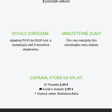
2
položiek celkom
O
v
l
á
d
a
c
RÝCHLE DORUČENIE
MNOŽSTEVNÉ ZĽAVY
i
objednaj PO-PI do 09,00 hod. a
e
Čím viac nakúpite, tým
nasledujúci deň ti doručíme
výhodnejšiu cenu získate.
p
objednávku
r
v
k
y
v
ý
DOPRAVA, KTORÁ SA OPLATÍ
p
i
📦 Packeta
2,59 €
s
🚚 Kuriér k dverám
3,99 €
u
📍 Osobný odber: Bratislava-Rača
Z