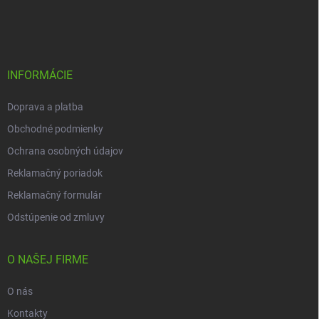
á
p
ä
t
i
INFORMÁCIE
e
Doprava a platba
Obchodné podmienky
Ochrana osobných údajov
Reklamačný poriadok
Reklamačný formulár
Odstúpenie od zmluvy
O NAŠEJ FIRME
O nás
Kontakty