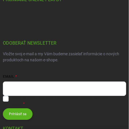
ODOBERAŤ NEWSLETTER
Vložte svoj e-mail a my Vám budeme zasielať informácie o nových
produktoch na našom e-shope.
EMAIL
Vložením e-mailu súhlasíte s
podmienkami ochrany osobných
údajov
Prihlásiť sa
KONTAKT