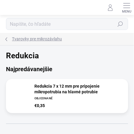
Prejsť
na
obsah
Hľadať
Tvarovky pre mikrozávlahu
Redukcia
Najpredávanejšie
Redukcia 7 x 12 mm pre pripojenie
mikropotrubia na hlavné potrubie
OBJEDNANÉ
€0,35
R