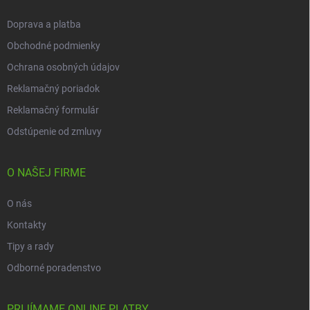
e
Doprava a platba
Obchodné podmienky
Ochrana osobných údajov
Reklamačný poriadok
Reklamačný formulár
Odstúpenie od zmluvy
O NAŠEJ FIRME
O nás
Kontakty
Tipy a rady
Odborné poradenstvo
PRIJÍMAME ONLINE PLATBY