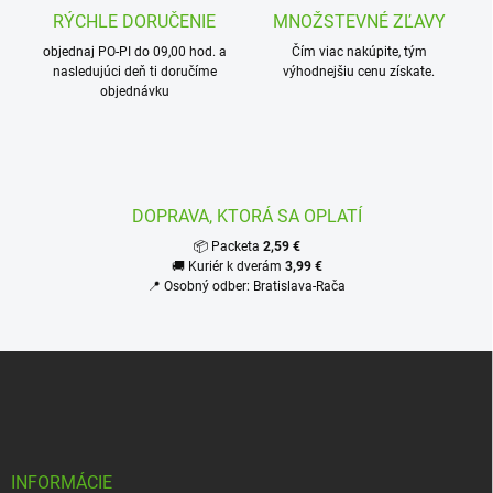
c
RÝCHLE DORUČENIE
MNOŽSTEVNÉ ZĽAVY
i
objednaj PO-PI do 09,00 hod. a
e
Čím viac nakúpite, tým
nasledujúci deň ti doručíme
výhodnejšiu cenu získate.
p
objednávku
r
v
k
y
v
ý
DOPRAVA, KTORÁ SA OPLATÍ
p
i
📦 Packeta
2,59 €
s
🚚 Kuriér k dverám
3,99 €
u
📍 Osobný odber: Bratislava-Rača
Z
á
p
ä
t
i
INFORMÁCIE