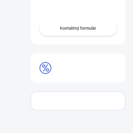
Obráťte sa na nás.
Kontaktný formulár
AKCIE