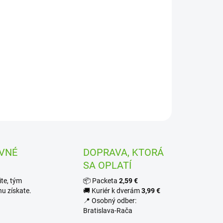
−
+
Pridať do košíka
 trysiek s dostrekom 7,6 m, pre výseč štvrť, pol, trištvrte a
kruh
ILNÉ INFORMÁCIE
OPÝTAŤ SA
STRÁŽIŤ
VNÉ
DOPRAVA, KTORÁ
SA OPLATÍ
te, tým
📦 Packeta
2,59 €
u získate.
🚚 Kuriér k dverám
3,99 €
📍 Osobný odber:
Bratislava-Rača