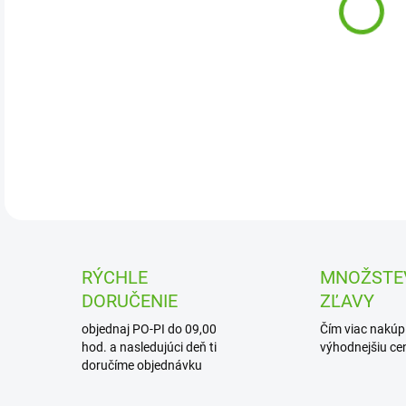
Sada
celo
DETA
RÝCHLE
MNOŽSTE
DORUČENIE
ZĽAVY
objednaj PO-PI do 09,00
Čím viac nakúpi
hod. a nasledujúci deň ti
výhodnejšiu cen
doručíme objednávku