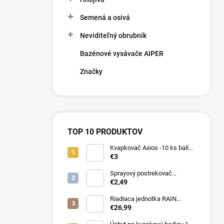
Semená a osivá
Neviditeľný obrubník
Bazénové vysávače AIPER
Značky
TOP 10 PRODUKTOV
Kvapkovač Axios -10 ks balík,
prietok 4 l/h, regulácia tlaku
€3
Sprayový postrekovač
HUNTER Pro Spray 04
€2,49
Riadiaca jednotka RAIN
PRESSURE ZERO
€26,99