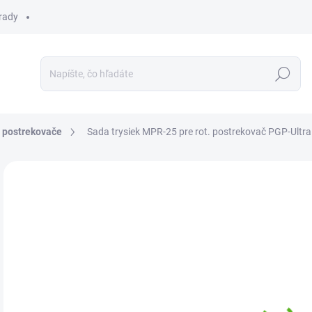
 rady
Hľadať
 postrekovače
Sada trysiek MPR-25 pre rot. postrekovač PGP-Ultra
Neohodnotené
Podrobnosti hodnotenia
ZNAČKA:
HUNTER
€0
Jedn
SKL
cena
MÔŽ
DO:
13.
MOŽ
DOR