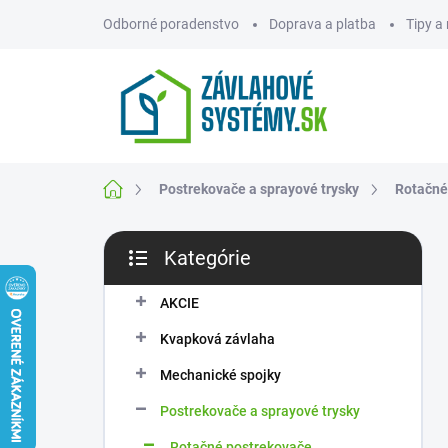
Prejsť
Odborné poradenstvo
Doprava a platba
Tipy a
na
obsah
ZNAČKY
Domov
Postrekovače a sprayové trysky
Rotačné
B
Kategórie
o
Preskočiť
č
kategórie
n
AKCIE
ý
Kvapková závlaha
p
a
Mechanické spojky
n
Postrekovače a sprayové trysky
e
l
Rotačné postrekovače