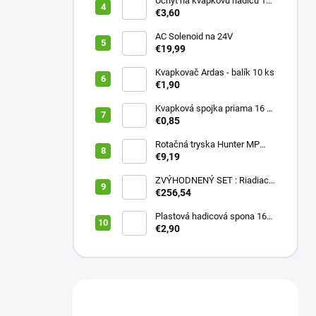
Úchyt na kvapkovú hadicu 16-
20 mm ČIERNY (balík 20 ks)
€3,60
AC Solenoid na 24V
€19,99
Kvapkovač Ardas - balík 10 ks
€1,90
Kvapková spojka priama 16 x
16 (balík 10 ks)
€0,85
Rotačná tryska Hunter MP
2000 90
€9,19
ZVÝHODNENÝ SET : Riadiaca
jednotka X2 401E + WAND
€256,54
wifi modul
Plastová hadicová spona 16
mm (balík 10 ks)
€2,90
Máte otázku?