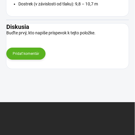
Dostrek (v závislosti od tlaku): 9,8 – 10,7 m
Diskusia
Buďte prvý, kto napíše príspevok k tejto položke.
Pridať komentár
Z
á
p
ä
t