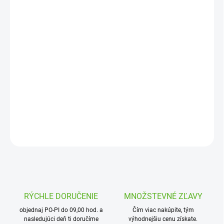
13.8.2026
MOŽNOSTI
DORUČENIA
−
+
Pridať do košíka
Sada trysiek s dostrekom 9,1 m, pre výseč štvrť, pol, trištvrte a
celokruh
DETAILNÉ INFORMÁCIE
OPÝTAŤ SA
STRÁŽIŤ
RÝCHLE DORUČENIE
MNOŽSTEVNÉ ZĽAVY
objednaj PO-PI do 09,00 hod. a
Čím viac nakúpite, tým
nasledujúci deň ti doručíme
výhodnejšiu cenu získate.