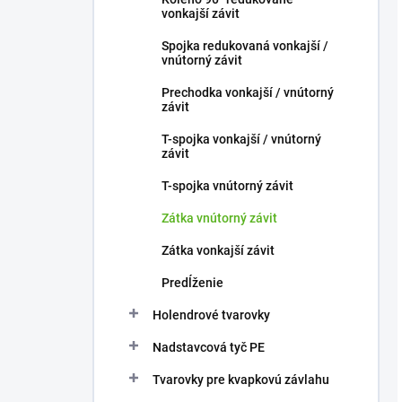
vonkajší závit
Spojka redukovaná vonkajší /
vnútorný závit
Prechodka vonkajší / vnútorný
závit
T-spojka vonkajší / vnútorný
závit
T-spojka vnútorný závit
Zátka vnútorný závit
Zátka vonkajší závit
Predĺženie
Holendrové tvarovky
Nadstavcová tyč PE
Tvarovky pre kvapkovú závlahu