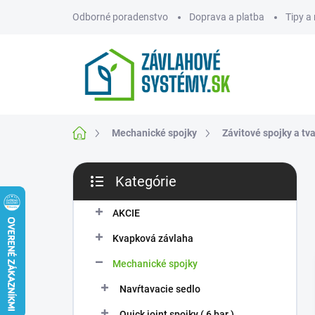
Prejsť
Odborné poradenstvo
Doprava a platba
Tipy a
na
obsah
ZNAČKY
Domov
Mechanické spojky
Závitové spojky a tv
B
Kategórie
o
Preskočiť
č
kategórie
n
AKCIE
ý
Kvapková závlaha
p
a
Mechanické spojky
n
Navŕtavacie sedlo
e
l
Quick joint spojky ( 6 bar )