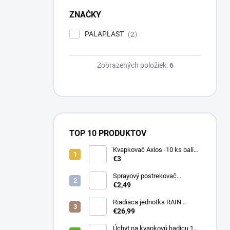
ZNAČKY
PALAPLAST
2
Zobrazených položiek:
6
TOP 10 PRODUKTOV
Kvapkovač Axios -10 ks balík,
prietok 4 l/h, regulácia tlaku
€3
Sprayový postrekovač
HUNTER Pro Spray 04
€2,49
Riadiaca jednotka RAIN
PRESSURE ZERO
€26,99
Úchyt na kvapkovú hadicu 16-