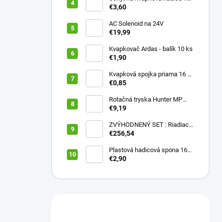
20 mm ČIERNY (balík 20 ks)
€3,60
AC Solenoid na 24V
€19,99
Kvapkovač Ardas - balík 10 ks
€1,90
Kvapková spojka priama 16 x
16 (balík 10 ks)
€0,85
Rotačná tryska Hunter MP
2000 90
€9,19
ZVÝHODNENÝ SET : Riadiaca
jednotka X2 401E + WAND
€256,54
wifi modul
Plastová hadicová spona 16
mm (balík 10 ks)
€2,90
Máte otázku?