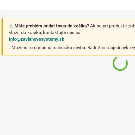
⚠️
Máte problém pridať tovar do košíka?
Ak sa pri produkte zo
vložiť do košíka, kontaktujte nás na
info@zavlahovesystemy.sk
. Môže ísť o dočasnú technickú chybu. Radi Vám objednávku vy
O
v
l
á
d
a
c
i
e
p
r
v