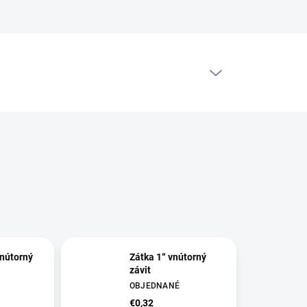
PRÁZDNY KOŠÍK
NÁKUPNÝ
KOŠÍK
vnútorný
Zátka 1“ vnútorný
závit
OBJEDNANÉ
€0,32