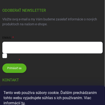
ODOBERAŤ NEWSLETTER
Vložte svoj e-mail a my Vám budeme zasielať informácie o nových
produktoch na našom e-shope.
EMAIL
Vložením e-mailu súhlasíte s
podmienkami ochrany osobných
údajov
Prihlásiť sa
KONTAKT
info
@
zavlahovesystemy.sk
Tento web používa súbory cookie. Ďalším prechádzaním
tohto webu vyjadrujete súhlas s ich používaním. Viac
+421 905 12 13 15
informácií
tu
.