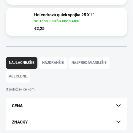
Holendrová quick spojka 25 X 1"
SKLADOM-IHNEĎ K ODOSLANIU
€2,25
R
a
NAJLACNEJŠIE
NAJDRAHŠIE
NAJPREDÁVANEJŠIE
d
e
ABECEDNE
n
i
3
položiek celkom
e
p
CENA
r
o
d
ZNAČKY
u