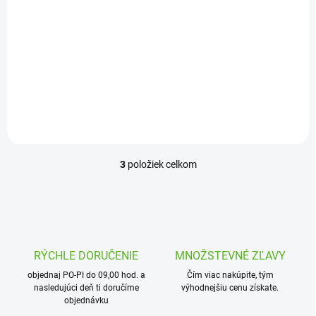
€2,25
Do košíka
Holendrová quick spojka 25
X 1"
3
položiek celkom
O
v
l
á
d
a
c
RÝCHLE DORUČENIE
MNOŽSTEVNÉ ZĽAVY
i
objednaj PO-PI do 09,00 hod. a
e
Čím viac nakúpite, tým
nasledujúci deň ti doručíme
výhodnejšiu cenu získate.
p
objednávku
r