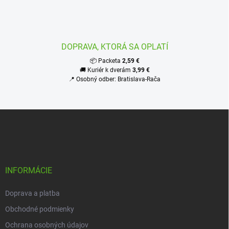
v
k
y
v
ý
DOPRAVA, KTORÁ SA OPLATÍ
p
i
📦 Packeta
2,59 €
s
🚚 Kuriér k dverám
3,99 €
u
📍 Osobný odber: Bratislava-Rača
Z
á
p
ä
t
i
INFORMÁCIE
e
Doprava a platba
Obchodné podmienky
Ochrana osobných údajov