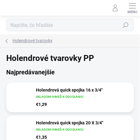
Prejsť
na
obsah
Hľadať
Holendrové tvarovky
Holendrové tvarovky PP
Najpredávanejšie
Holendrová quick spojka 16 x 3/4"
SKLADOM-IHNEĎ K ODOSLANIU
€1,29
Holendrová quick spojka 20 X 3/4"
SKLADOM-IHNEĎ K ODOSLANIU
€1,35