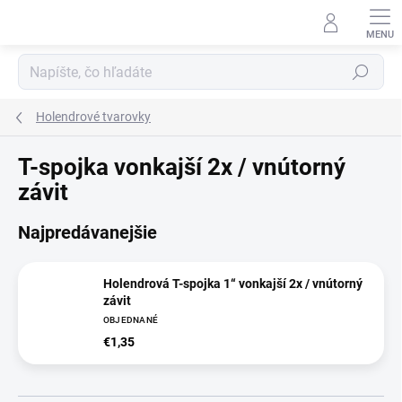
Prejsť
na
obsah
Hľadať
Holendrové tvarovky
T-spojka vonkajší 2x / vnútorný
závit
Najpredávanejšie
Holendrová T-spojka 1“ vonkajší 2x / vnútorný
závit
OBJEDNANÉ
€1,35