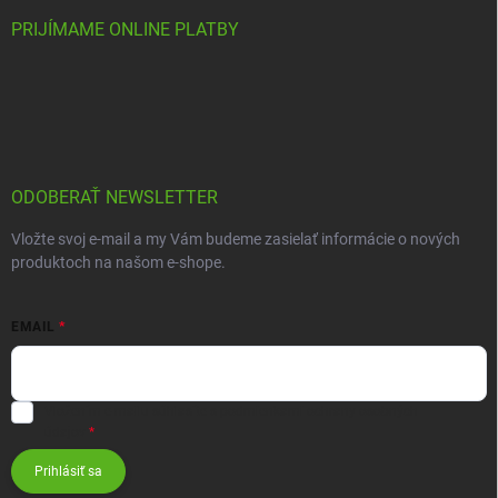
PRIJÍMAME ONLINE PLATBY
ODOBERAŤ NEWSLETTER
Vložte svoj e-mail a my Vám budeme zasielať informácie o nových
produktoch na našom e-shope.
EMAIL
Vložením e-mailu súhlasíte s
podmienkami ochrany osobných
údajov
Prihlásiť sa