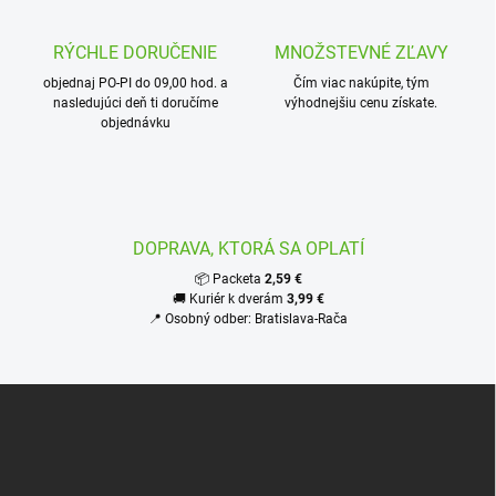
d
a
c
RÝCHLE DORUČENIE
MNOŽSTEVNÉ ZĽAVY
i
objednaj PO-PI do 09,00 hod. a
e
Čím viac nakúpite, tým
nasledujúci deň ti doručíme
výhodnejšiu cenu získate.
p
objednávku
r
v
k
y
v
ý
DOPRAVA, KTORÁ SA OPLATÍ
p
i
📦 Packeta
2,59 €
s
🚚 Kuriér k dverám
3,99 €
u
📍 Osobný odber: Bratislava-Rača
Z
á
p
ä
t