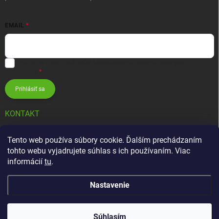
EMAIL
Vložením e-mailu súhlasíte s
podmienkami ochrany osobných
údajov
Prihlásiť sa
KONTAKT
info
@
zavlahovesystemy.sk
Tento web používa súbory cookie. Ďalším prechádzaním
tohto webu vyjadrujete súhlas s ich používaním. Viac
+421 905 12 13 15
informácií
tu
.
Nastavenie
Copyright 2026
Závlahové systémy HUNTER
. Všetky práva vyhradené.
Súhlasím