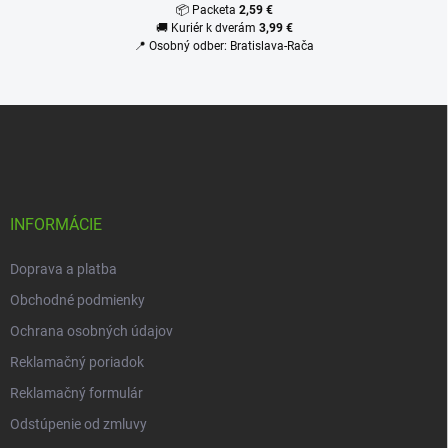
i
📦 Packeta
2,59 €
s
🚚 Kuriér k dverám
3,99 €
u
📍 Osobný odber: Bratislava-Rača
Z
á
p
ä
t
i
INFORMÁCIE
e
Doprava a platba
Obchodné podmienky
Ochrana osobných údajov
Reklamačný poriadok
Reklamačný formulár
Odstúpenie od zmluvy