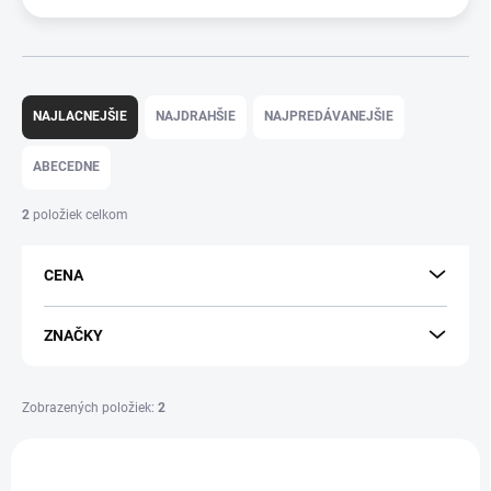
R
a
NAJLACNEJŠIE
NAJDRAHŠIE
NAJPREDÁVANEJŠIE
d
e
ABECEDNE
n
i
2
položiek celkom
e
p
CENA
r
o
d
ZNAČKY
u
k
t
Zobrazených položiek:
2
o
V
v
ý