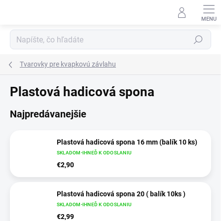
Prejsť
na
obsah
Hľadať
Tvarovky pre kvapkovú závlahu
Plastová hadicová spona
Najpredávanejšie
Plastová hadicová spona 16 mm (balík 10 ks)
SKLADOM-IHNEĎ K ODOSLANIU
€2,90
Plastová hadicová spona 20 ( balík 10ks )
SKLADOM-IHNEĎ K ODOSLANIU
€2,99