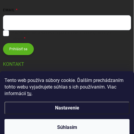
EMAIL
Vložením e-mailu súhlasíte s
podmienkami ochrany osobných
údajov
Prihlásiť sa
KONTAKT
info
@
zavlahovesystemy.sk
Tento web používa súbory cookie. Ďalším prechádzaním
tohto webu vyjadrujete súhlas s ich používaním. Viac
+421 905 12 13 15
informácií
tu
.
Nastavenie
Copyright 2026
Závlahové systémy HUNTER
. Všetky práva vyhradené.
Súhlasím
Vytvoril Shoptet