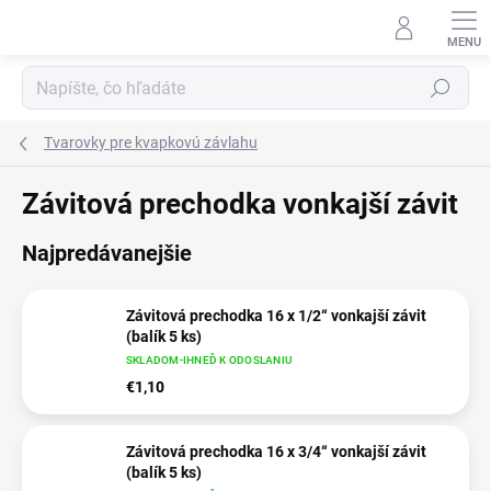
Prejsť
na
obsah
Hľadať
Tvarovky pre kvapkovú závlahu
Závitová prechodka vonkajší závit
Najpredávanejšie
Závitová prechodka 16 x 1/2“ vonkajší závit
(balík 5 ks)
SKLADOM-IHNEĎ K ODOSLANIU
€1,10
Závitová prechodka 16 x 3/4“ vonkajší závit
(balík 5 ks)