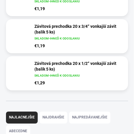
SKLADOM-IHNEĎ K ODOSLANIU
€1,19
Závitová prechodka 20 x 3/4“ vonkajší závit
(balik 5 ks)
SKLADOM-IHNEĎ K ODOSLANIU
€1,19
Závitová prechodka 20 x 1/2“ vonkajší závit
(balik 5 ks)
SKLADOM-IHNEĎ K ODOSLANIU
€1,29
R
a
NAJLACNEJŠIE
NAJDRAHŠIE
NAJPREDÁVANEJŠIE
d
e
ABECEDNE