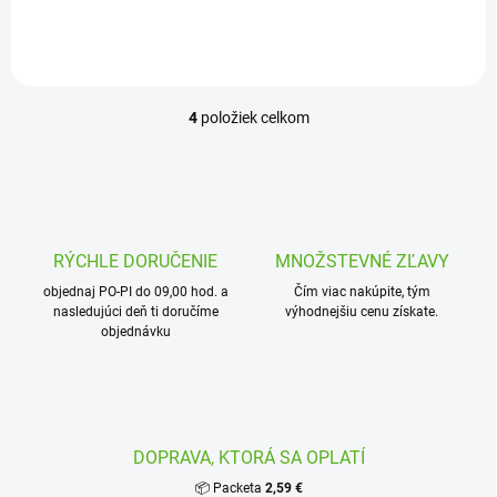
komponentmi kvapkovej
tvaroviek značky
závlahy a závitovými prvkami
PALAPLAST,...
systému. V balení nájdete 5
kusov...
4
položiek celkom
O
v
l
á
d
a
c
RÝCHLE DORUČENIE
MNOŽSTEVNÉ ZĽAVY
i
objednaj PO-PI do 09,00 hod. a
e
Čím viac nakúpite, tým
nasledujúci deň ti doručíme
výhodnejšiu cenu získate.
p
objednávku
r
v
k
y
v
ý
DOPRAVA, KTORÁ SA OPLATÍ
p
i
📦 Packeta
2,59 €