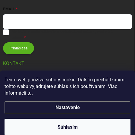
EMAIL
Vložením e-mailu súhlasíte s
podmienkami ochrany osobných
údajov
Prihlásiť sa
KONTAKT
info
@
zavlahovesystemy.sk
Tento web používa súbory cookie. Ďalším prechádzaním
tohto webu vyjadrujete súhlas s ich používaním. Viac
+421 905 12 13 15
informácií
tu
.
Nastavenie
Copyright 2026
Závlahové systémy HUNTER
. Všetky práva vyhradené.
Súhlasím
Vytvoril Shoptet