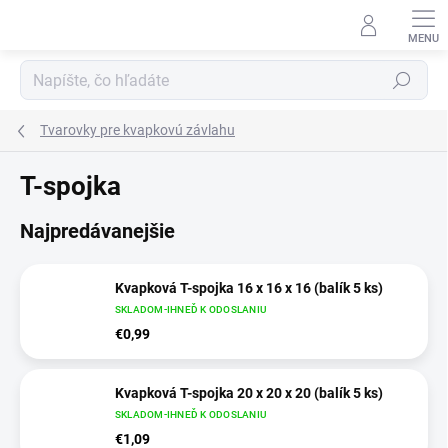
Prejsť
na
obsah
Hľadať
Tvarovky pre kvapkovú závlahu
T-spojka
Najpredávanejšie
Kvapková T-spojka 16 x 16 x 16 (balík 5 ks)
SKLADOM-IHNEĎ K ODOSLANIU
€0,99
Kvapková T-spojka 20 x 20 x 20 (balík 5 ks)
SKLADOM-IHNEĎ K ODOSLANIU
€1,09