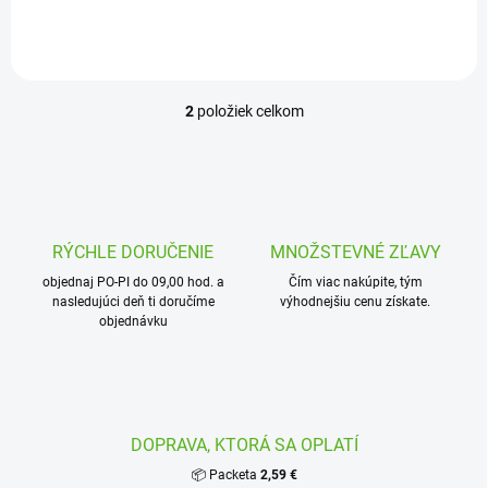
potrubia. Balenie : 5 ks
2
položiek celkom
O
v
l
á
d
a
c
RÝCHLE DORUČENIE
MNOŽSTEVNÉ ZĽAVY
i
objednaj PO-PI do 09,00 hod. a
e
Čím viac nakúpite, tým
nasledujúci deň ti doručíme
výhodnejšiu cenu získate.
p
objednávku
r
v
k
y
v
ý
DOPRAVA, KTORÁ SA OPLATÍ
p
i
📦 Packeta
2,59 €