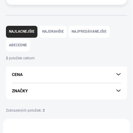
R
a
NAJLACNEJŠIE
NAJDRAHŠIE
NAJPREDÁVANEJŠIE
d
e
ABECEDNE
n
i
2
položiek celkom
e
p
CENA
r
o
d
ZNAČKY
u
k
t
Zobrazených položiek:
2
o
V
v
ý